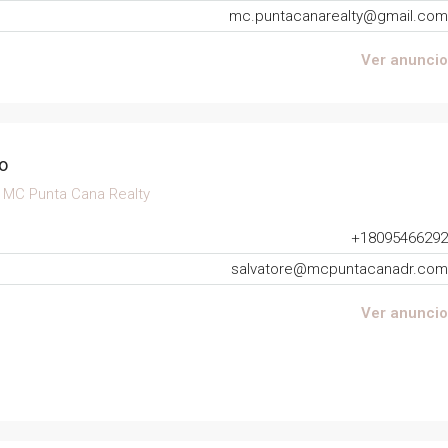
mc.puntacanarealty@gmail.com
Ver anuncio
o
a
MC Punta Cana Realty
+18095466292
salvatore@mcpuntacanadr.com
Ver anuncio