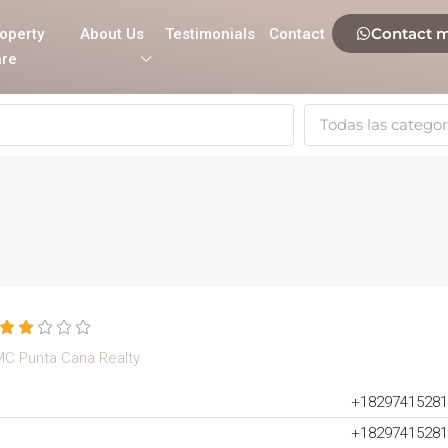
Contact 
operty
About Us
Testimonials
Contact
re
Todas las categor
MC Punta Cana Realty
+18297415281
+18297415281