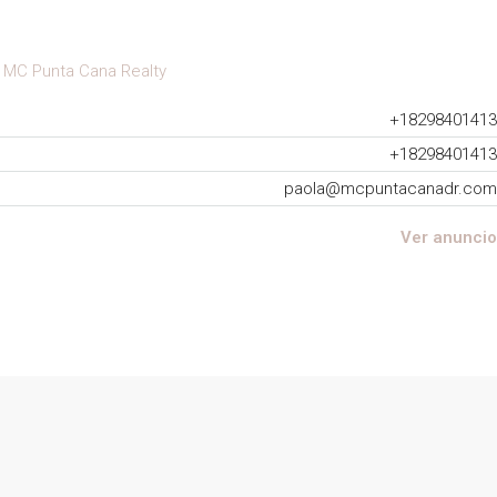
a
MC Punta Cana Realty
+18298401413
+18298401413
paola@mcpuntacanadr.com
Ver anuncio